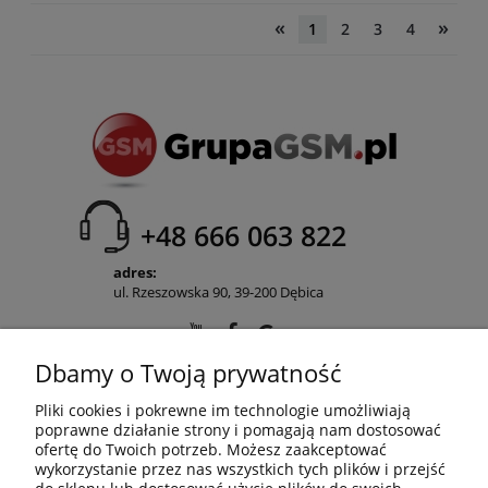
«
»
1
2
3
4
+48 666 063 822
adres:
ul. Rzeszowska 90, 39-200 Dębica
Dbamy o Twoją prywatność
POMOC
Pliki cookies i pokrewne im technologie umożliwiają
poprawne działanie strony i pomagają nam dostosować
ofertę do Twoich potrzeb. Możesz zaakceptować
wykorzystanie przez nas wszystkich tych plików i przejść
MOJE KONTO