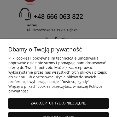
+48 666 063 822
adres:
ul. Rzeszowska 90, 39-200 Dębica
Dbamy o Twoją prywatność
POMOC
Pliki cookies i pokrewne im technologie umożliwiają
poprawne działanie strony i pomagają nam dostosować
ofertę do Twoich potrzeb. Możesz zaakceptować
wykorzystanie przez nas wszystkich tych plików i przejść
MOJE KONTO
do sklepu lub dostosować użycie plików do swoich
preferencji, wybierając opcję "Dostosuj zgody".
Więcej o plikach cookies przeczytasz w naszej Polityce
prywatności.
PŁATNOŚCI I DOSTAWA
ZAAKCEPTUJ TYLKO NIEZBĘDNE
INFORMACJE