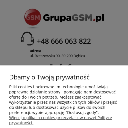
+48 666 063 822
adres:
ul. Rzeszowska 90, 39-200 Dębica
Dbamy o Twoją prywatność
POMOC
Pliki cookies i pokrewne im technologie umożliwiają
poprawne działanie strony i pomagają nam dostosować
ofertę do Twoich potrzeb. Możesz zaakceptować
wykorzystanie przez nas wszystkich tych plików i przejść
MOJE KONTO
do sklepu lub dostosować użycie plików do swoich
preferencji, wybierając opcję "Dostosuj zgody".
Więcej o plikach cookies przeczytasz w naszej Polityce
prywatności.
PŁATNOŚCI I DOSTAWA