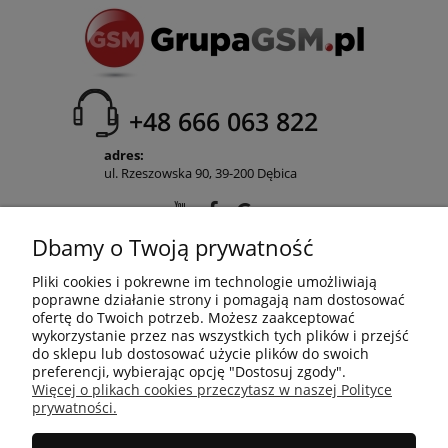
+48 666 063 822
adres:
ul. Rzeszowska 90, 39-200 Dębica
Dbamy o Twoją prywatność
POMOC
Pliki cookies i pokrewne im technologie umożliwiają
poprawne działanie strony i pomagają nam dostosować
ofertę do Twoich potrzeb. Możesz zaakceptować
wykorzystanie przez nas wszystkich tych plików i przejść
MOJE KONTO
do sklepu lub dostosować użycie plików do swoich
preferencji, wybierając opcję "Dostosuj zgody".
Więcej o plikach cookies przeczytasz w naszej Polityce
prywatności.
PŁATNOŚCI I DOSTAWA