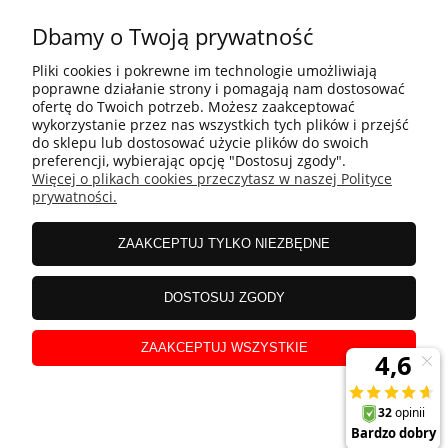
Dbamy o Twoją prywatność
POMOC
Pliki cookies i pokrewne im technologie umożliwiają
poprawne działanie strony i pomagają nam dostosować
ofertę do Twoich potrzeb. Możesz zaakceptować
wykorzystanie przez nas wszystkich tych plików i przejść
MOJE KONTO
do sklepu lub dostosować użycie plików do swoich
preferencji, wybierając opcję "Dostosuj zgody".
Więcej o plikach cookies przeczytasz w naszej Polityce
prywatności.
PŁATNOŚCI I DOSTAWA
ZAAKCEPTUJ TYLKO NIEZBĘDNE
INFORMACJE
DOSTOSUJ ZGODY
O NAS
ZAAKCEPTUJ WSZYSTKIE
DOŁĄCZ DO GRONA ZADOWOLONYCH UŻYTKOWNIKÓW!
pokaż pełną wersję strony
Sklep internetowy Shoper.pl