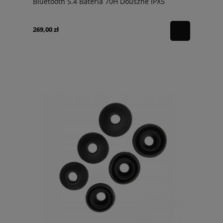
Bluetooth 5.4 Bateria 70H Douszne IPX5
269,00 zł