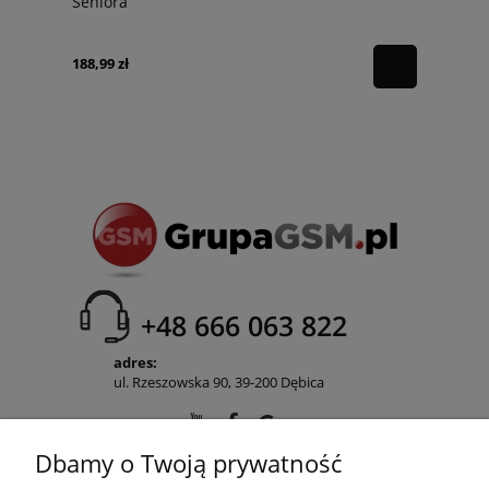
Seniora
188,99 zł
+48 666 063 822
adres:
ul. Rzeszowska 90, 39-200 Dębica
Dbamy o Twoją prywatność