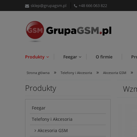
sklep@grupagsm.pl
+48 666 063 822
Produkty
Feegar
O firmie
Pr
»
»
»
Strona główna
Telefony i Akcesoria
Akcesoria GSM
Produkty
Wzm
Feegar
Telefony i Akcesoria
Akcesoria GSM