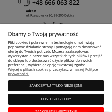
+48 666 063 822
adres:
ul. Rzeszowska 90, 39-200 Dębica
Dbamy o Twoją prywatność
POMOC
Pliki cookies i pokrewne im technologie umożliwiają
poprawne działanie strony i pomagają nam dostosować
ofertę do Twoich potrzeb. Możesz zaakceptować
wykorzystanie przez nas wszystkich tych plików i przejść
MOJE KONTO
do sklepu lub dostosować użycie plików do swoich
preferencji, wybierając opcję "Dostosuj zgody".
Więcej o plikach cookies przeczytasz w naszej Polityce
prywatności.
PŁATNOŚCI I DOSTAWA
ZAAKCEPTUJ TYLKO NIEZBĘDNE
INFORMACJE
DOSTOSUJ ZGODY
O NAS
ZAAKCEPTUJ WSZYSTKIE