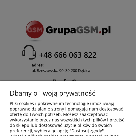
+48 666 063 822
adres:
ul. Rzeszowska 90, 39-200 Dębica
Dbamy o Twoją prywatność
POMOC
Pliki cookies i pokrewne im technologie umożliwiają
poprawne działanie strony i pomagają nam dostosować
ofertę do Twoich potrzeb. Możesz zaakceptować
wykorzystanie przez nas wszystkich tych plików i przejść
MOJE KONTO
do sklepu lub dostosować użycie plików do swoich
preferencji, wybierając opcję "Dostosuj zgody".