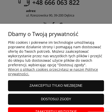
+48 666 063 822
adres:
ul. Rzeszowska 90, 39-200 Dębica
Dbamy o Twoją prywatność
POMOC
Pliki cookies i pokrewne im technologie umożliwiają
poprawne działanie strony i pomagają nam dostosować
ofertę do Twoich potrzeb. Możesz zaakceptować
wykorzystanie przez nas wszystkich tych plików i przejść
MOJE KONTO
do sklepu lub dostosować użycie plików do swoich
preferencji, wybierając opcję "Dostosuj zgody".
Więcej o plikach cookies przeczytasz w naszej Polityce
prywatności.
PŁATNOŚCI I DOSTAWA
ZAAKCEPTUJ TYLKO NIEZBĘDNE
INFORMACJE
DOSTOSUJ ZGODY
O NAS
ZAAKCEPTUJ WSZYSTKIE