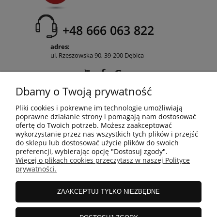
+48 666 063 822
adres:
ul. Rzeszowska 90, 39-200 Dębica
Dbamy o Twoją prywatność
POMOC
Pliki cookies i pokrewne im technologie umożliwiają
poprawne działanie strony i pomagają nam dostosować
ofertę do Twoich potrzeb. Możesz zaakceptować
wykorzystanie przez nas wszystkich tych plików i przejść
MOJE KONTO
do sklepu lub dostosować użycie plików do swoich
preferencji, wybierając opcję "Dostosuj zgody".
Więcej o plikach cookies przeczytasz w naszej Polityce
prywatności.
PŁATNOŚCI I DOSTAWA
ZAAKCEPTUJ TYLKO NIEZBĘDNE
INFORMACJE