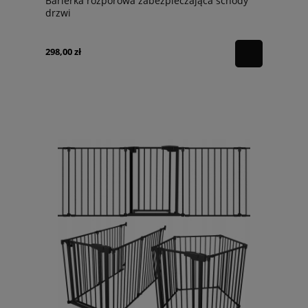
Barierka rozporowa zabezpieczająca schody
drzwi
298,00 zł