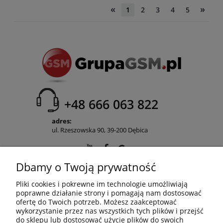
«
»
1
2
3
4
5
+48 666 063 822
adres:
ul. Rzeszowska 90, 39-200 Dębica
Dbamy o Twoją prywatność
POMOC
Pliki cookies i pokrewne im technologie umożliwiają
poprawne działanie strony i pomagają nam dostosować
ofertę do Twoich potrzeb. Możesz zaakceptować
wykorzystanie przez nas wszystkich tych plików i przejść
MOJE KONTO
do sklepu lub dostosować użycie plików do swoich