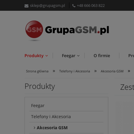
sklep@grupagsm.pl
+48 666 063 822
Produkty
Feegar
O firmie
Pr
»
»
»
Strona główna
Telefony i Akcesoria
Akcesoria GSM
Produkty
Zes
Feegar
Telefony i Akcesoria
Akcesoria GSM