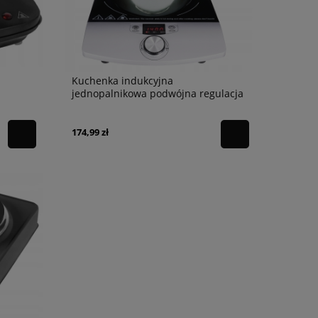
Kuchenka indukcyjna
jednopalnikowa podwójna regulacja
2000W Timer CR6515
174,99 zł