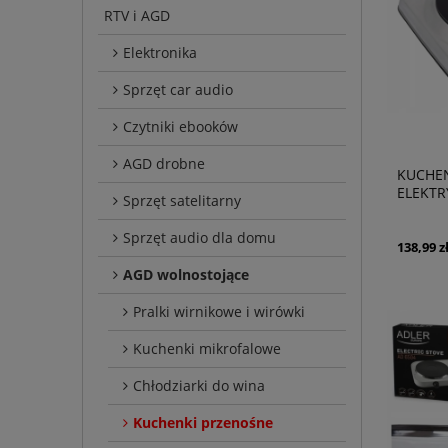
RTV i AGD
Elektronika
Sprzęt car audio
Czytniki ebooków
AGD drobne
KUCHE
ELEKTR
Sprzęt satelitarny
Sprzęt audio dla domu
138,99 z
AGD wolnostojące
Pralki wirnikowe i wirówki
Kuchenki mikrofalowe
Chłodziarki do wina
Kuchenki przenośne