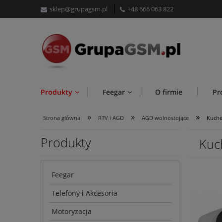
sklep@grupagsm.pl
+48 666 063 822
Produkty
Feegar
O firmie
Pr
»
»
»
Strona główna
RTV i AGD
AGD wolnostojące
Kuche
Produkty
Kuc
Feegar
Telefony i Akcesoria
Motoryzacja