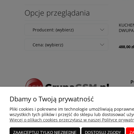
Opcje przeglądania
KUCHE
Producent: (wybierz)
DWUPA
Cena: (wybierz)
488,00 z
Dbamy o Twoją prywatność
Z
Pliki cookies i pokrewne im technologie umożliwiają poprawn
P
+48 666 063 822
wszystkich tych plików i przejść do sklepu lub dostosować uży
R
Więcej o plikach cookies przeczytasz w naszej Polityce prywatn
adres:
ul. Rzeszowska 90, 39-200 Dębica
ZAAKCEPTUJ TYLKO NIEZBĘDNE
DOSTOSUJ ZGODY
Z