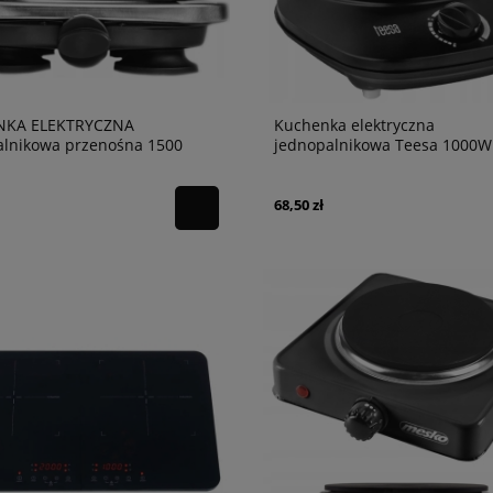
NKA ELEKTRYCZNA
Kuchenka elektryczna
alnikowa przenośna 1500
jednopalnikowa Teesa 1000W
TSA0201
68,50 zł