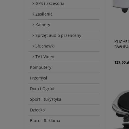
GPS i akcesoria
Zasilanie
Kamery
Sprzęt audio przenośny
KUCHE
Słuchawki
DWUPA
TV i Video
127,50 z
Komputery
Przemysł
Dom i Ogród
Sport i turystyka
Dziecko
Biuro i Reklama