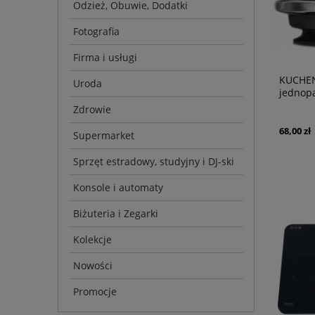
Odzież, Obuwie, Dodatki
Fotografia
Firma i usługi
KUCHE
Uroda
jednop
Zdrowie
68,00 zł
Supermarket
Sprzęt estradowy, studyjny i DJ-ski
Konsole i automaty
Biżuteria i Zegarki
Kolekcje
Nowości
Promocje