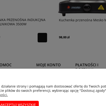
NKA PRZENOŚNA INDUKCJNA
Kuchenka przenośna Mesko 
LNIKOWA 3500W
ł
98,00 zł
POMOC
MOJE KONTO
PŁATNOŚCI I
DOSTAWA
wroty i reklamacje
Twoje zamówienia
Formy płatności
e działanie strony i pomagają nam dostosować ofertę do Twoich p
ytania i odpowiedzi
Ustawienia konta
cie plików do swoich preferencji, wybierając opcję "Dostosuj zgody"
Czas i koszty dosta
egulamin
Przechowalnia
ości.
AAKCEPTUJ WSZYSTKIE