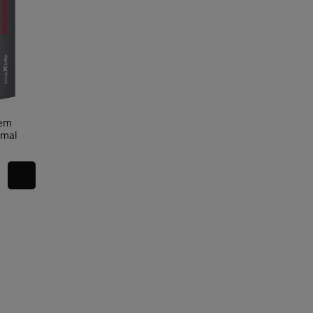
iem
imal