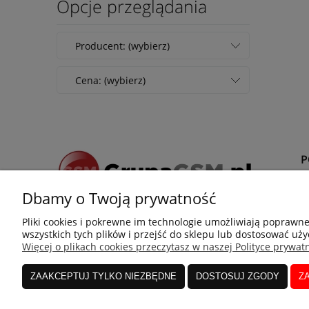
Opcje przeglądania
Producent: (wybierz)
Cena: (wybierz)
Dbamy o Twoją prywatność
Z
Pliki cookies i pokrewne im technologie umożliwiają poprawn
P
+48 666 063 822
wszystkich tych plików i przejść do sklepu lub dostosować uży
R
Więcej o plikach cookies przeczytasz w naszej Polityce prywatn
adres:
ul. Rzeszowska 90, 39-200 Dębica
ZAAKCEPTUJ TYLKO NIEZBĘDNE
DOSTOSUJ ZGODY
Z