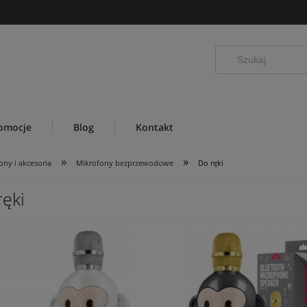
omocje
Blog
Kontakt
»
»
ony i akcesoria
Mikrofony bezprzewodowe
Do ręki
ręki