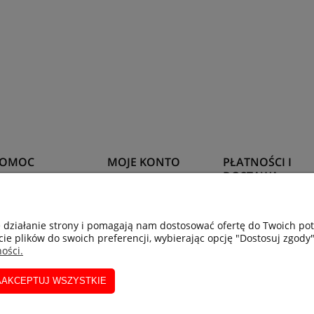
POMOC
MOJE KONTO
PŁATNOŚCI I
DOSTAWA
wroty i reklamacje
Twoje zamówienia
Formy płatności
e działanie strony i pomagają nam dostosować ofertę do Twoich p
ytania i odpowiedzi
Ustawienia konta
cie plików do swoich preferencji, wybierając opcję "Dostosuj zgody"
Czas i koszty dosta
egulamin
Przechowalnia
ości.
AAKCEPTUJ WSZYSTKIE