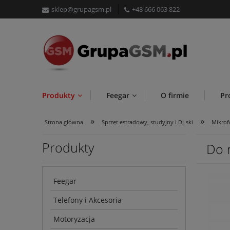
sklep@grupagsm.pl
+48 666 063 822
Produkty
Feegar
O firmie
Pr
»
»
Strona główna
Sprzęt estradowy, studyjny i DJ-ski
Mikrof
Produkty
Do 
Feegar
Telefony i Akcesoria
Motoryzacja