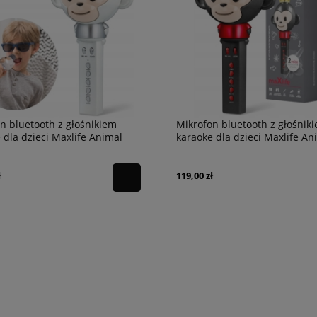
n bluetooth z głośnikiem
Mikrofon bluetooth z głośnik
 dla dzieci Maxlife Animal
karaoke dla dzieci Maxlife An
KE
KARAOKE
ł
119,00 zł