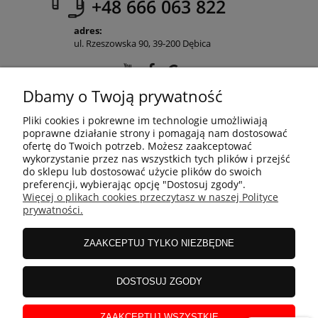
+48 666 063 822
adres:
ul. Rzeszowska 90, 39-200 Dębica
Dbamy o Twoją prywatność
POMOC
Pliki cookies i pokrewne im technologie umożliwiają
poprawne działanie strony i pomagają nam dostosować
ofertę do Twoich potrzeb. Możesz zaakceptować
wykorzystanie przez nas wszystkich tych plików i przejść
MOJE KONTO
do sklepu lub dostosować użycie plików do swoich
preferencji, wybierając opcję "Dostosuj zgody".
Więcej o plikach cookies przeczytasz w naszej Polityce
prywatności.
PŁATNOŚCI I DOSTAWA
ZAAKCEPTUJ TYLKO NIEZBĘDNE
INFORMACJE
DOSTOSUJ ZGODY
O NAS
ZAAKCEPTUJ WSZYSTKIE