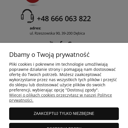
+48 666 063 822
adres:
ul. Rzeszowska 90, 39-200 Dębica
Dbamy o Twoją prywatność
POMOC
Pliki cookies i pokrewne im technologie umożliwiają
poprawne działanie strony i pomagają nam dostosować
ofertę do Twoich potrzeb. Możesz zaakceptować
wykorzystanie przez nas wszystkich tych plików i przejść
MOJE KONTO
do sklepu lub dostosować użycie plików do swoich
preferencji, wybierając opcję "Dostosuj zgody".
Więcej o plikach cookies przeczytasz w naszej Polityce
prywatności.
PŁATNOŚCI I DOSTAWA
ZAAKCEPTUJ TYLKO NIEZBĘDNE
INFORMACJE