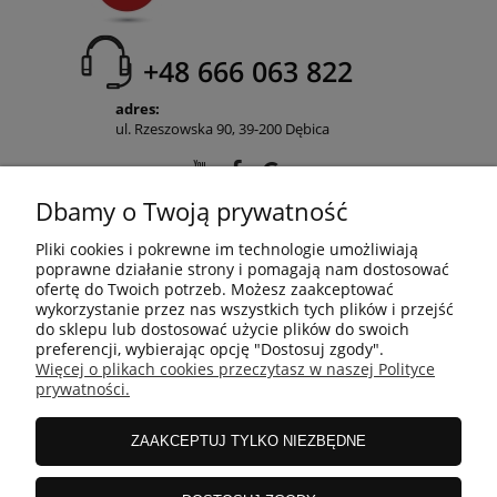
+48 666 063 822
adres:
ul. Rzeszowska 90, 39-200 Dębica
Dbamy o Twoją prywatność
POMOC
Pliki cookies i pokrewne im technologie umożliwiają
poprawne działanie strony i pomagają nam dostosować
ofertę do Twoich potrzeb. Możesz zaakceptować
wykorzystanie przez nas wszystkich tych plików i przejść
MOJE KONTO
do sklepu lub dostosować użycie plików do swoich
preferencji, wybierając opcję "Dostosuj zgody".
Więcej o plikach cookies przeczytasz w naszej Polityce
prywatności.
PŁATNOŚCI I DOSTAWA
ZAAKCEPTUJ TYLKO NIEZBĘDNE
INFORMACJE